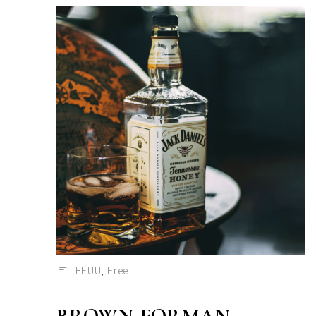
EEUU
,
Free