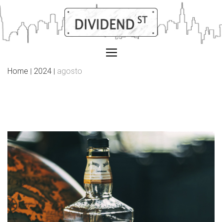
Skip
to
content
Home
2024
agosto
|
|