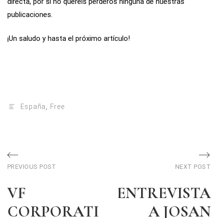
directa, por si no queréis perderos ninguna de nuestras
publicaciones.
¡Un saludo y hasta el próximo artículo!
España
,
Free
Post
Previous
Ne
PREVIOUS POST
NEXT POST
post
po
navigation
VF
ENTREVISTA
CORPORATI
A JOSAN