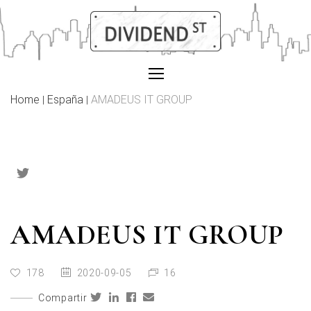
Skip
to
content
Home
España
AMADEUS IT GROUP
|
|
AMADEUS IT GROUP
178
2020-09-05
16
Compartir