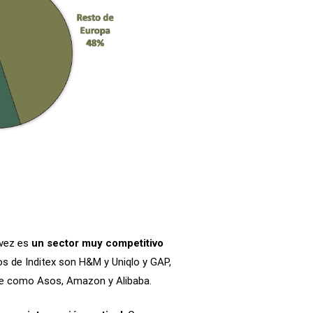
 vez es
un sector muy competitivo
os de Inditex son H&M y Uniqlo y GAP,
ine como Asos, Amazon y Alibaba.