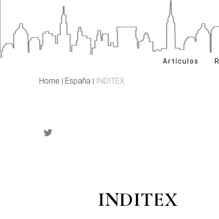
Skip
to
content
Artículos
R
Home
España
INDITEX
|
|
INDITEX