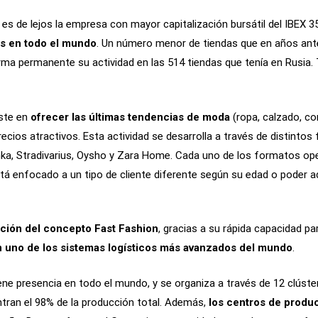
 es de lejos la empresa con mayor capitalización bursátil del IBEX 35
as en todo el mundo
. Un número menor de tiendas que en años anter
rma permanente su actividad en las 514 tiendas que tenía en Rusia.
iste en
ofrecer las últimas tendencias de moda
(ropa, calzado, co
recios atractivos. Esta actividad se desarrolla a través de distint
hka, Stradivarius, Oysho y Zara Home. Cada uno de los formatos ope
á enfocado a un tipo de cliente diferente según su edad o poder adq
ción del concepto Fast Fashion
, gracias a su rápida capacidad p
n uno de los sistemas logísticos más avanzados del mundo
.
ene presencia en todo el mundo, y se organiza a través de 12 clúst
tran el 98% de la producción total. Además,
los centros de produ