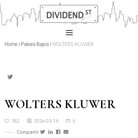
Skip
to
content
Home
Países Bajos
WOLTERS KLUWER
|
|
WOLTERS KLUWER
382
2026-03-14
6
Compartir