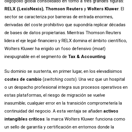
oligopolio global consolidado en torno a tres grandes figuras:
RELX (LexisNexis)
,
Thomson Reuters
y
Wolters Kluwer
. El
sector se caracteriza por barreras de entrada enormes,
derivadas del coste prohibitivo que supondría replicar décadas
de bases de datos propietarias. Mientras Thomson Reuters
lidera el eje legal-financiero y RELX domina el ámbito científico,
Wolters Kluwer ha erigido un foso defensivo (
moat
)
inexpugnable en el segmento de
Tax & Accounting
.
Su dominio se sustenta, en primer lugar, en los elevadísimos
costes de cambio
(
switching costs
). Una vez que un hospital
o un despacho profesional integra sus procesos operativos en
estas plataformas, el riesgo de migración se vuelve
inasumible; cualquier error en la transición comprometería la
continuidad del negocio. A esta ventaja se añaden
activos
intangibles críticos
: la marca Wolters Kluwer funciona como
un sello de garantía y certificación en entornos donde la