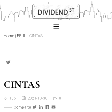
Skip
to
content
Home
EEUU
CINTAS
|
|
CINTAS
166
2021-10-30
0
Compartir