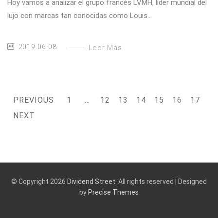
Hoy vamos a analizar el grupo francés LVMH, líder mundial del
lujo con marcas tan conocidas como Louis...
2019-06-08
Leer Más
Posts
PREVIOUS
1
…
12
13
14
15
16
17
PAGE
PAGE
PAGE
PAGE
PAGE
PAGE
PAGE
navigation
NEXT
© Copyright 2026
Dividend Street
. All rights reserved
|
Designed
by
Precise Themes