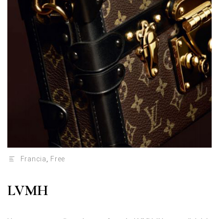
Francia
,
Free
LVMH